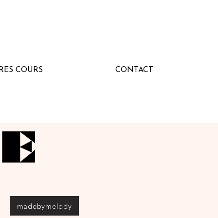
RES COURS
CONTACT
UE
UE
madebymelody