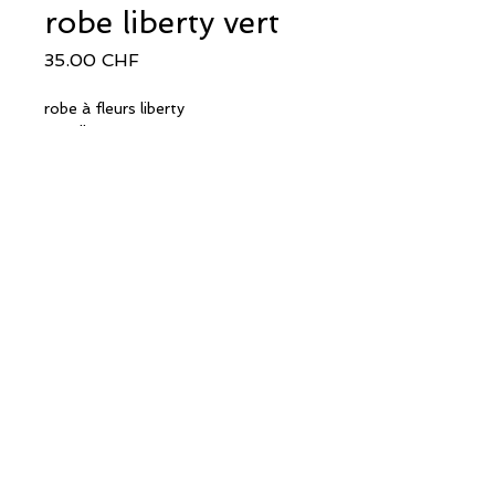
robe liberty vert
Prix
35.00 CHF
robe à fleurs liberty
encollure verte
100% coton
pièce unique
marque MADEBYMELODY
Retour en haut