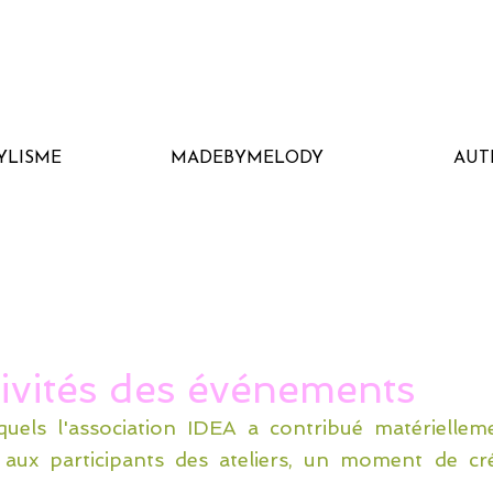
YLISME
MADEBYMELODY
AUT
tivités des événements
uels l'association IDEA a contribué matériellem
ux participants des ateliers, un moment de cr