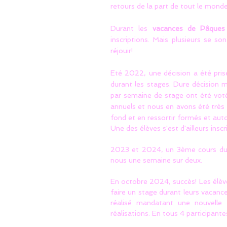
retours de la part de tout le monde
Durant les
vacances de Pâques
inscriptions. Mais plusieurs se so
réjouir!
Eté 2022, une décision a été prise
durant les stages. Dure décision m
par semaine de stage ont été vot
annuels et nous en avons été très s
fond et en ressortir formés et aut
Une des élèves s'est d'ailleurs insc
2023 et 2024, un 3ème cours du so
nous une semaine sur deux.
En octobre 2024, succès! Les élèv
faire un stage durant leurs vacances
réalisé mandatant une nouvelle 
réalisations. En tous 4 participante