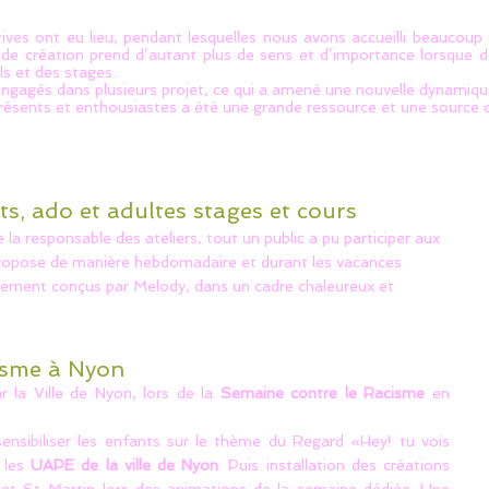
ves ont eu lieu, pendant lesquelles nous avons accueilli beaucoup d
t de création prend d’autant plus de sens et d’importance lorsque 
ls et des stages.
ngagés dans plusieurs projet, ce qui a amené une nouvelle dynamique
présents et enthousiastes a été une grande ressource et une source d
nts, ado et adultes stages et cours
e la responsable des ateliers, tout un public a pu participer aux
opose de manière hebdomadaire et durant les vacances
lement conçus par Melody, dans un cadre chaleureux et
isme à Nyon
la Ville de Nyon, lors de la
Semaine contre le Racisme
en
sensibiliser les enfants sur le thème du Regard «Hey! tu vois
 les
UAPE de la ville de Nyon
. Puis installation des créations