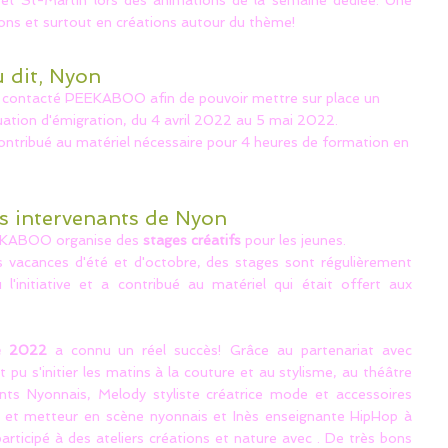
u et St-Martin lors des animations de la semaine dédiée. Une
ons et surtout en créations autour du thème!
u dit, Nyon
 contacté PEEKABOO afin de pouvoir mettre sur place un
ation d'émigration, du 4 avril 2022 au 5 mai 2022.
contribué au matériel nécessaire pour 4 heures de formation en
rs intervenants de Nyon
EEKABOO organise des
stages créatifs
pour les jeunes.
s vacances d'été et d'octobre, des stages sont régulièrement
initiative et a contribué au matériel qui était offert aux
re 2022
a connu un réel succès! Grâce au partenariat avec
t pu s'initier les matins à la couture et au stylisme, au théâtre
nts Nyonnais, Melody styliste créatrice mode et accessoires
r et metteur en scène nyonnais et Inès enseignante HipHop à
articipé à des ateliers créations et nature avec . De très bons