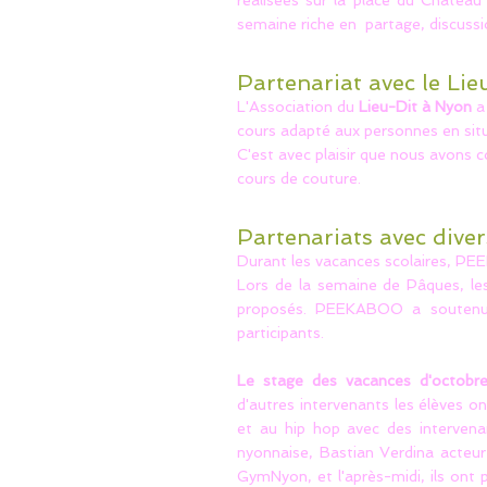
réalisées sur la place du Châtea
semaine riche en partage, discussi
Partenariat avec le Lie
L'Association du
Lieu-Dit à Nyon
a
cours adapté aux personnes en situ
C'est avec plaisir que nous avons 
cours de couture.
Partenariats avec dive
Durant les vacances scolaires, P
Lors de la semaine de Pâques, le
proposés. PEEKABOO a soutenu l'
participants.
Le stage des vacances d'octob
d'autres intervenants les élèves on
et au hip hop avec des intervena
nyonnaise, Bastian Verdina acteu
GymNyon, et l'après-midi, ils ont p